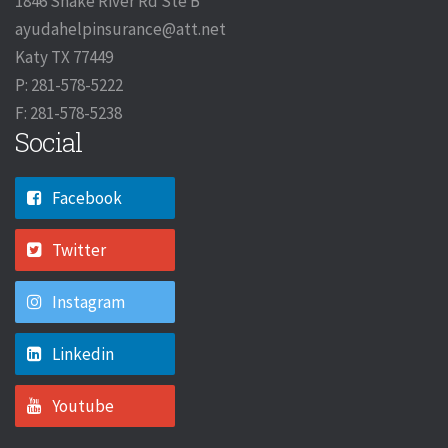
1846 Snake River Rd Ste B
ayudahelpinsurance@att.net
Katy TX 77449
P: 281-578-5222
F: 281-578-5238
Social
Facebook
Twitter
Instagram
Linkedin
Youtube