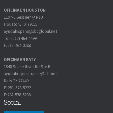
OFICINA EN HOUSTON
1107-C Gessner @ I-10
Houston, TX 77055
ayudahispana@sbcglobal.net
Tel: (713) 464-4499
F: 713-464-0288
OFICINA EN KATY
1846 Snake River Rd Ste B
ayudahelpinsurance@att.net
Katy TX 77449
P: 281-578-5222
F: 281-578-5238
Social